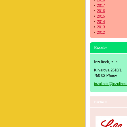
2018
2017
2016
2015
2014
2013
2012
Kontakt
Inzulínek, z. s.
Klivarova 2610/1
750 02 Přerov
inzulinek@inzulinek
Partneři