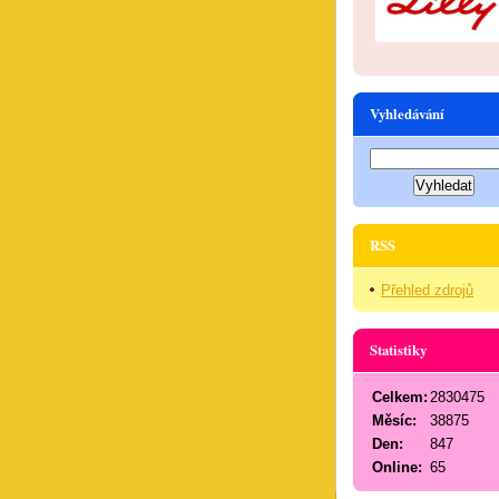
Vyhledávání
RSS
Přehled zdrojů
Statistiky
Celkem:
2830475
Měsíc:
38875
Den:
847
Online:
65