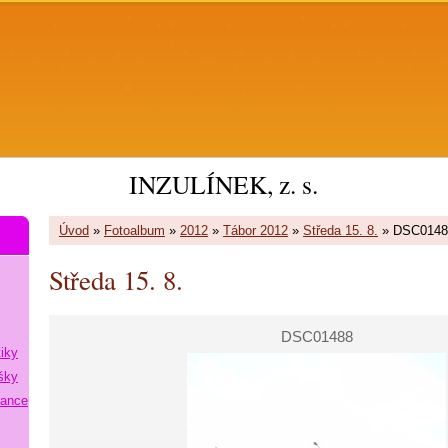
INZULÍNEK, z. s.
Úvod
»
Fotoalbum
»
2012
»
Tábor 2012
»
Středa 15. 8.
»
DSC0148
Středa 15. 8.
DSC01488
tiky
šky
lance