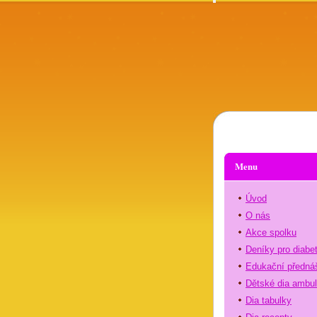
Menu
Úvod
O nás
Akce spolku
Deníky pro diabe
Edukační předná
Dětské dia ambu
Dia tabulky