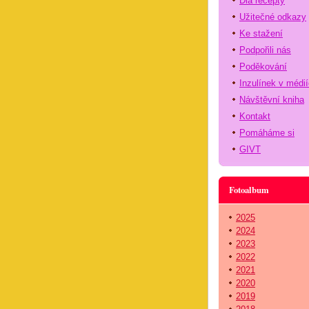
Dia recepty
Užitečné odkazy
Ke stažení
Podpořili nás
Poděkování
Inzulínek v médi
Návštěvní kniha
Kontakt
Pomáháme si
GIVT
Fotoalbum
2025
2024
2023
2022
2021
2020
2019