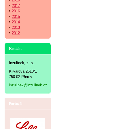
2018
2017
2016
2015
2014
2013
2012
Kontakt
Inzulínek, z. s.
Klivarova 2610/1
750 02 Přerov
inzulinek@inzulinek.cz
Partneři