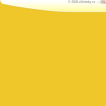
© 2026 eStránky.cz
|
RS