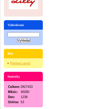
Vyhledávání
RSS
Přehled zdrojů
Statistiky
Celkem:
2827433
Měsíc:
40260
Den:
1238
Online:
53