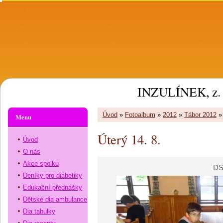
INZULÍNEK, z. 
Úvod
»
Fotoalbum
»
2012
»
Tábor 2012
Menu
Úterý 14. 8.
Úvod
O nás
Akce spolku
DS
Deníky pro diabetiky
Edukační přednášky
Dětské dia ambulance
Dia tabulky