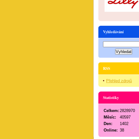
Vyhledávání
RSS
Přehled zdrojů
Statistiky
Celkem:
2828970
Měsíc:
40597
Den:
1402
Online:
38