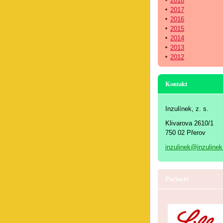
2018
2017
2016
2015
2014
2013
2012
Kontakt
Inzulínek, z. s.
Klivarova 2610/1
750 02 Přerov
inzulinek@inzulinek
Partneři