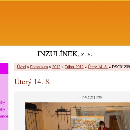
INZULÍNEK, z. s.
Úvod
»
Fotoalbum
»
2012
»
Tábor 2012
»
Úterý 14. 8.
»
DSC01239
Úterý 14. 8.
DSC01239
tiky
šky
lance