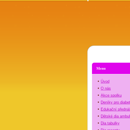
Menu
Úvod
O nás
Akce spolku
Deníky pro diabe
Edukační předná
Dětské dia ambu
Dia tabulky