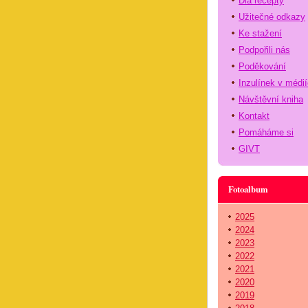
Dia recepty
Užitečné odkazy
Ke stažení
Podpořili nás
Poděkování
Inzulínek v médi
Návštěvní kniha
Kontakt
Pomáháme si
GIVT
Fotoalbum
2025
2024
2023
2022
2021
2020
2019