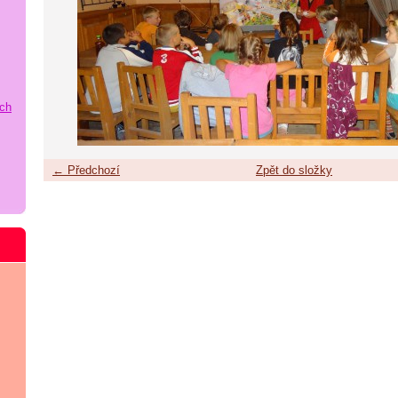
ích
← Předchozí
Zpět do složky