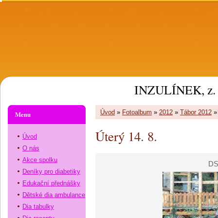
INZULÍNEK, z. 
Úvod
»
Fotoalbum
»
2012
»
Tábor 2012
Menu
Úterý 14. 8.
Úvod
O nás
Akce spolku
DS
Deníky pro diabetiky
Edukační přednášky
Dětské dia ambulance
Dia tabulky