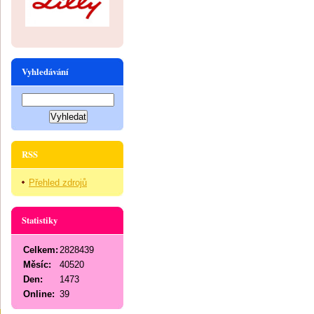
Vyhledávání
RSS
Přehled zdrojů
Statistiky
Celkem:
2828439
Měsíc:
40520
Den:
1473
Online:
39