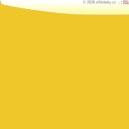
© 2026 eStránky.cz
|
RS