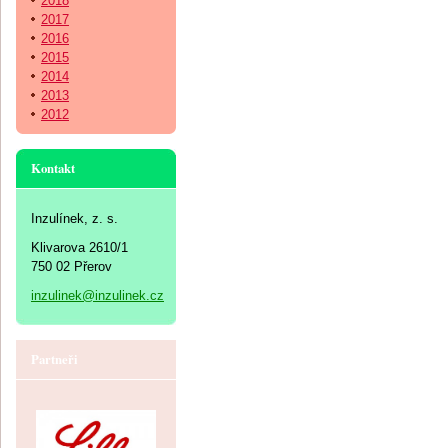
2018
2017
2016
2015
2014
2013
2012
Kontakt
Inzulínek, z. s.
Klivarova 2610/1
750 02 Přerov
inzulinek@inzulinek.cz
Partneři