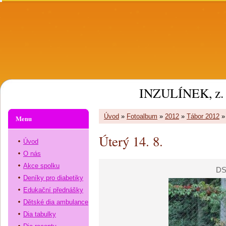
INZULÍNEK, z. 
Úvod
»
Fotoalbum
»
2012
»
Tábor 2012
Menu
Úterý 14. 8.
Úvod
O nás
Akce spolku
DS
Deníky pro diabetiky
Edukační přednášky
Dětské dia ambulance
Dia tabulky