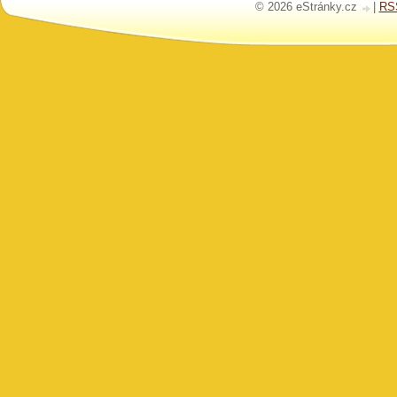
© 2026 eStránky.cz
|
RS