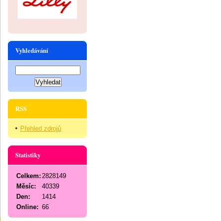
Vyhledávání
RSS
Přehled zdrojů
Statistiky
Celkem:
2828149
Měsíc:
40339
Den:
1414
Online:
66