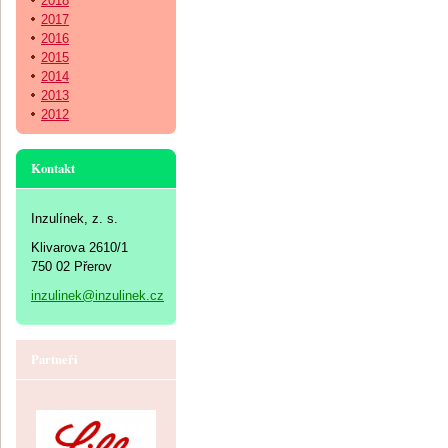
2018
2017
2016
2015
2014
2013
2012
Kontakt
Inzulínek, z. s.
Klivarova 2610/1
750 02 Přerov
inzulinek@inzulinek.cz
Partneři