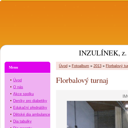
INZULÍNEK, z. 
Úvod
»
Fotoalbum
»
2013
»
Florbalový tu
Menu
Florbalový turnaj
Úvod
O nás
Akce spolku
IM
Deníky pro diabetiky
Edukační přednášky
Dětské dia ambulance
Dia tabulky