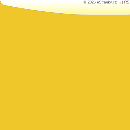
© 2026 eStránky.cz
|
RS