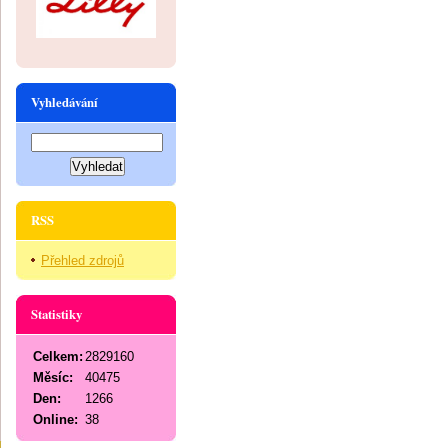
Vyhledávání
RSS
Přehled zdrojů
Statistiky
Celkem:
2829160
Měsíc:
40475
Den:
1266
Online:
38