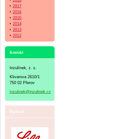
2018
2017
2016
2015
2014
2013
2012
Kontakt
Inzulínek, z. s.
Klivarova 2610/1
750 02 Přerov
inzulinek@inzulinek.cz
Partneři