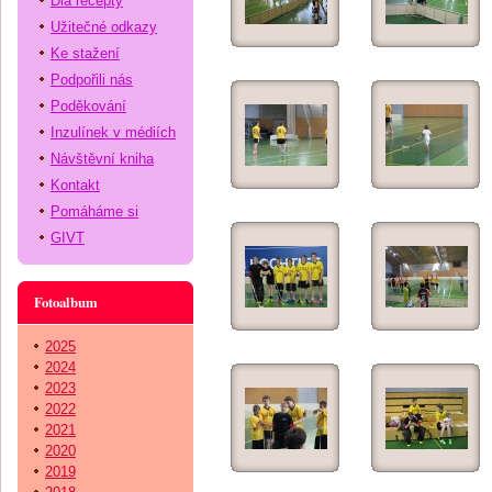
Dia recepty
Užitečné odkazy
Ke stažení
Podpořili nás
Poděkování
Inzulínek v médiích
Návštěvní kniha
Kontakt
Pomáháme si
GIVT
Fotoalbum
2025
2024
2023
2022
2021
2020
2019