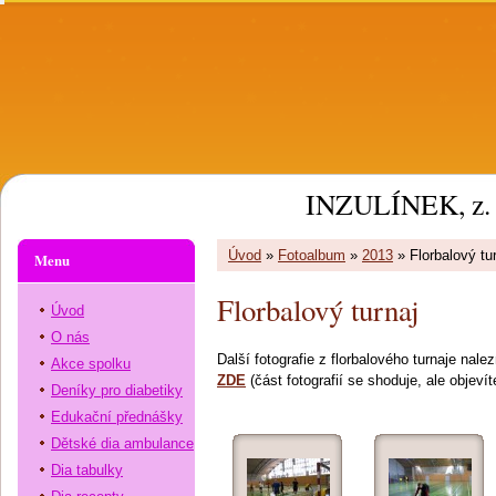
INZULÍNEK, z. 
Úvod
»
Fotoalbum
»
2013
»
Florbalový tu
Menu
Florbalový turnaj
Úvod
O nás
Další fotografie z florbalového turnaje nal
Akce spolku
ZDE
(část fotografií se shoduje, ale objevíte
Deníky pro diabetiky
Edukační přednášky
Dětské dia ambulance
Dia tabulky