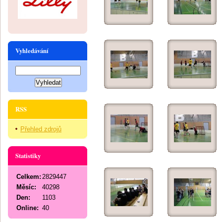
Vyhledávání
RSS
Přehled zdrojů
Statistiky
Celkem:
2829447
Měsíc:
40298
Den:
1103
Online:
40