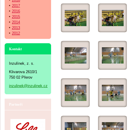
2018
2017
2016
2015
2014
2013
2012
Kontakt
Inzulínek, z. s.
Klivarova 2610/1
750 02 Přerov
inzulinek@inzulinek.cz
Partneři