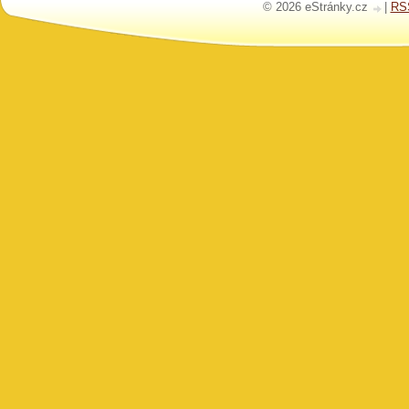
© 2026 eStránky.cz
|
RS