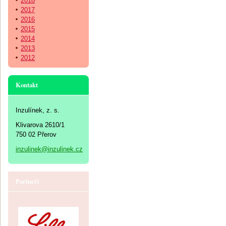
2018
2017
2016
2015
2014
2013
2012
Kontakt
Inzulínek, z. s.
Klivarova 2610/1
750 02 Přerov
inzulinek@inzulinek.cz
Partneři