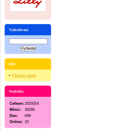
Vyhledávání
RSS
Přehled zdrojů
Statistiky
Celkem:
2830054
Měsíc:
39286
Den:
698
Online:
33