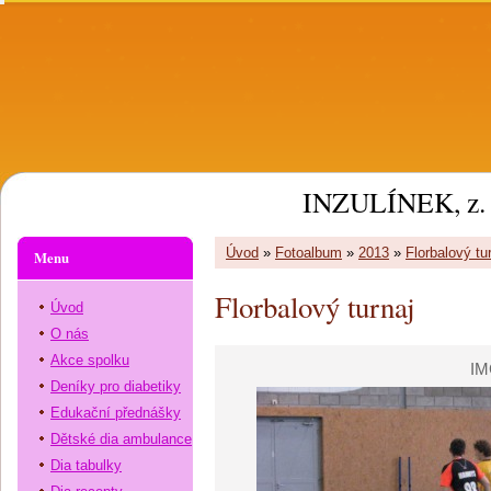
INZULÍNEK, z. 
Úvod
»
Fotoalbum
»
2013
»
Florbalový tu
Menu
Florbalový turnaj
Úvod
O nás
Akce spolku
IM
Deníky pro diabetiky
Edukační přednášky
Dětské dia ambulance
Dia tabulky