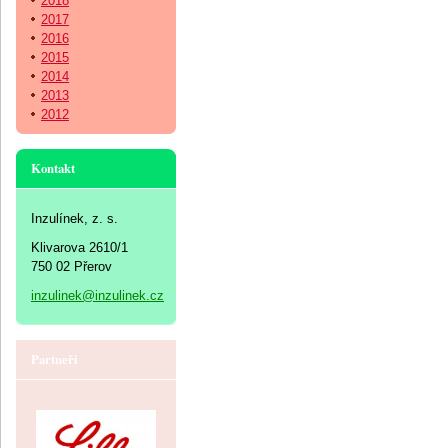
2018
2017
2016
2015
2014
2013
2012
Kontakt
Inzulínek, z. s.
Klivarova 2610/1
750 02 Přerov
inzulinek@inzulinek.cz
Partneři