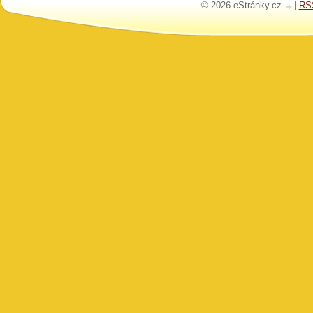
© 2026 eStránky.cz
|
RS