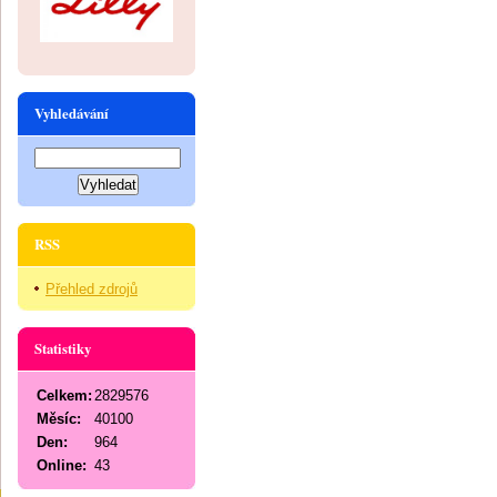
Vyhledávání
RSS
Přehled zdrojů
Statistiky
Celkem:
2829576
Měsíc:
40100
Den:
964
Online:
43