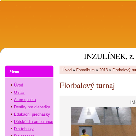
INZULÍNEK, z. 
Úvod
»
Fotoalbum
»
2013
»
Florbalový tu
Menu
Florbalový turnaj
Úvod
O nás
Akce spolku
IM
Deníky pro diabetiky
Edukační přednášky
Dětské dia ambulance
Dia tabulky