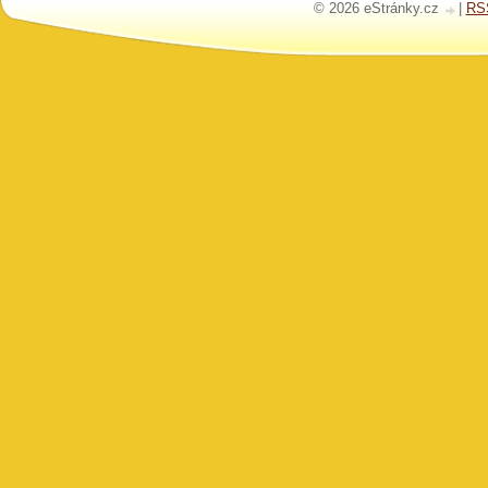
© 2026 eStránky.cz
|
RS