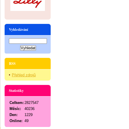
Vyhledávání
RSS
Přehled zdrojů
Statistiky
Celkem:
2827547
Měsíc:
40236
Den:
1229
Online:
49