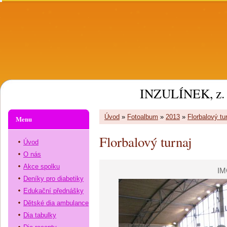
INZULÍNEK, z. 
Úvod
»
Fotoalbum
»
2013
»
Florbalový tu
Menu
Florbalový turnaj
Úvod
O nás
Akce spolku
IM
Deníky pro diabetiky
Edukační přednášky
Dětské dia ambulance
Dia tabulky