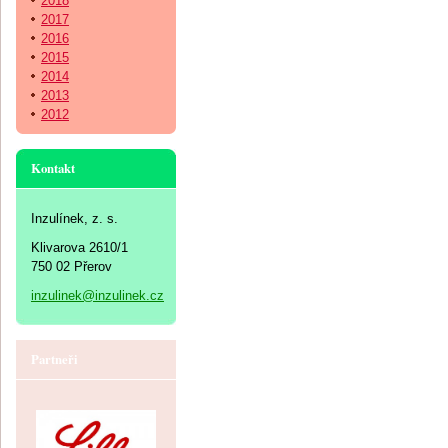
2018
2017
2016
2015
2014
2013
2012
Kontakt
Inzulínek, z. s.
Klivarova 2610/1
750 02 Přerov
inzulinek@inzulinek.cz
Partneři