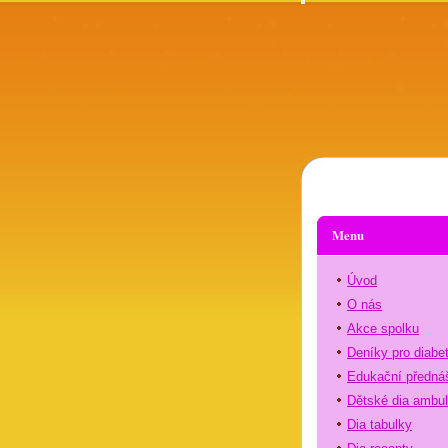
Menu
Úvod
O nás
Akce spolku
Deníky pro diabe
Edukační předná
Dětské dia ambu
Dia tabulky