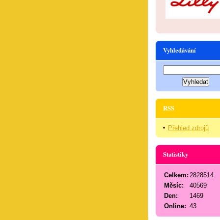
Vyhledávání
RSS
Přehled zdrojů
Statistiky
Celkem:
2828514
Měsíc:
40569
Den:
1469
Online:
43