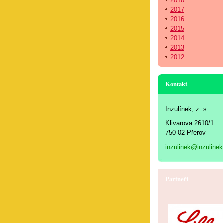
2018
2017
2016
2015
2014
2013
2012
Kontakt
Inzulínek, z. s.
Klivarova 2610/1
750 02 Přerov
inzulinek@inzulinek
Partneři