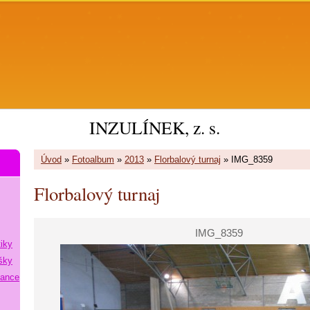
INZULÍNEK, z. s.
Úvod
»
Fotoalbum
»
2013
»
Florbalový turnaj
»
IMG_8359
Florbalový turnaj
IMG_8359
tiky
šky
lance