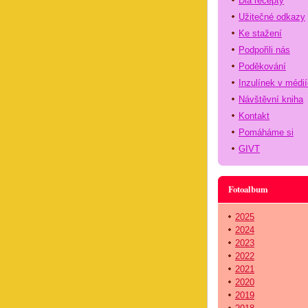
Dia recepty
Užitečné odkazy
Ke stažení
Podpořili nás
Poděkování
Inzulínek v médi
Návštěvní kniha
Kontakt
Pomáháme si
GIVT
Fotoalbum
2025
2024
2023
2022
2021
2020
2019