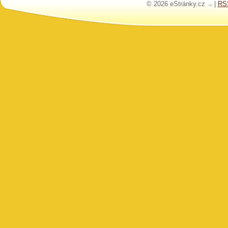
© 2026 eStránky.cz
|
RS