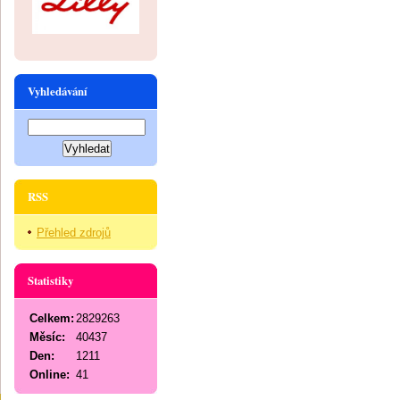
Vyhledávání
RSS
Přehled zdrojů
Statistiky
Celkem:
2829263
Měsíc:
40437
Den:
1211
Online:
41