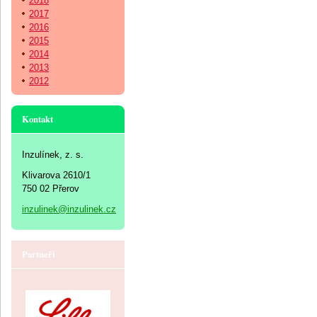
2018
2017
2016
2015
2014
2013
2012
Kontakt
Inzulínek, z. s.
Klivarova 2610/1
750 02 Přerov
inzulinek@inzulinek.cz
Partneři