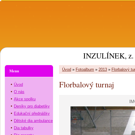
INZULÍNEK, z. 
Úvod
»
Fotoalbum
»
2013
»
Florbalový tu
Menu
Florbalový turnaj
Úvod
O nás
Akce spolku
IM
Deníky pro diabetiky
Edukační přednášky
Dětské dia ambulance
Dia tabulky