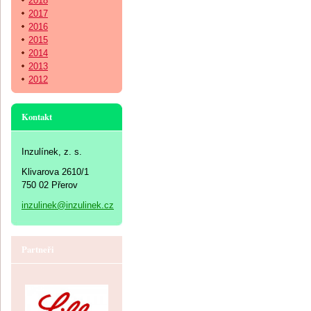
2018
2017
2016
2015
2014
2013
2012
Kontakt
Inzulínek, z. s.
Klivarova 2610/1
750 02 Přerov
inzulinek@inzulinek.cz
Partneři