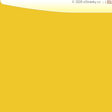
© 2026 eStránky.cz
|
RS