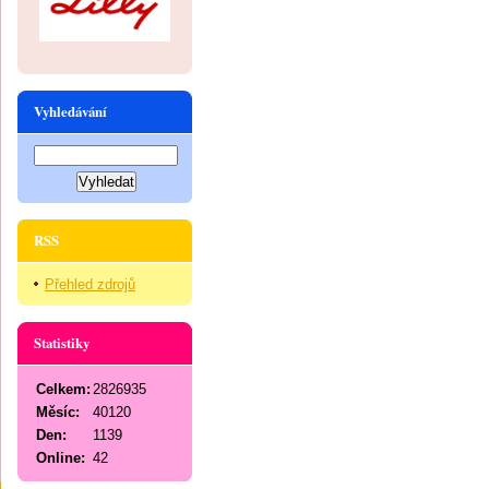
Vyhledávání
RSS
Přehled zdrojů
Statistiky
Celkem:
2826935
Měsíc:
40120
Den:
1139
Online:
42