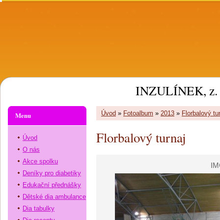
INZULÍNEK, z. 
Úvod
»
Fotoalbum
»
2013
»
Florbalový tu
Menu
Florbalový turnaj
Úvod
O nás
Akce spolku
IM
Deníky pro diabetiky
Edukační přednášky
Dětské dia ambulance
Dia tabulky