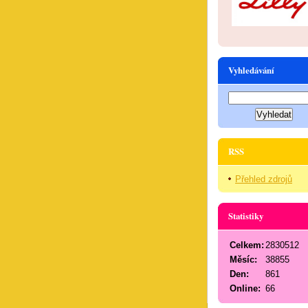
Vyhledávání
RSS
Přehled zdrojů
Statistiky
Celkem:
2830512
Měsíc:
38855
Den:
861
Online:
66