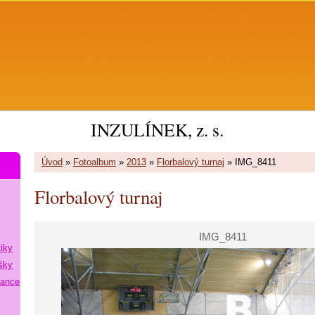
INZULÍNEK, z. s.
Úvod
»
Fotoalbum
»
2013
»
Florbalový turnaj
»
IMG_8411
Florbalový turnaj
IMG_8411
tiky
šky
lance