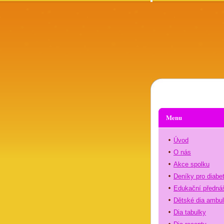
Menu
Úvod
O nás
Akce spolku
Deníky pro diabe
Edukační předná
Dětské dia ambu
Dia tabulky