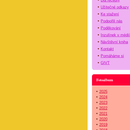
Dia recepty
Užitečné odkazy
Ke stažení
Podpořili nás
Poděkování
Inzulínek v médi
Návštěvní kniha
Kontakt
Pomáháme si
GIVT
Fotoalbum
2025
2024
2023
2022
2021
2020
2019