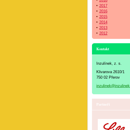
2018
2017
2016
2015
2014
2013
2012
Kontakt
Inzulínek, z. s.
Klivarova 2610/1
750 02 Přerov
inzulinek@inzulinek
Partneři