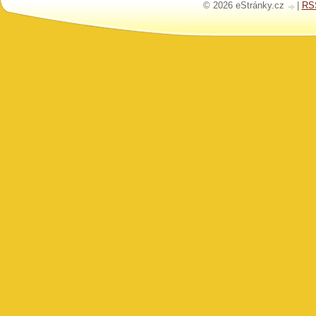
© 2026 eStránky.cz
|
RS