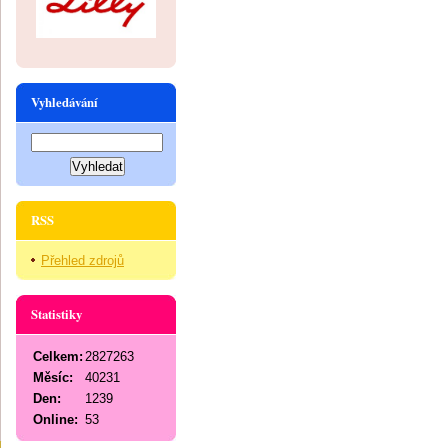
Vyhledávání
RSS
Přehled zdrojů
Statistiky
Celkem:
2827263
Měsíc:
40231
Den:
1239
Online:
53