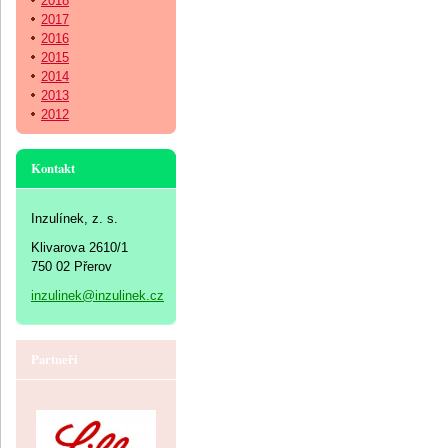
2018
2017
2016
2015
2014
2013
2012
Kontakt
Inzulínek, z. s.
Klivarova 2610/1
750 02 Přerov
inzulinek@inzulinek.cz
Partneři