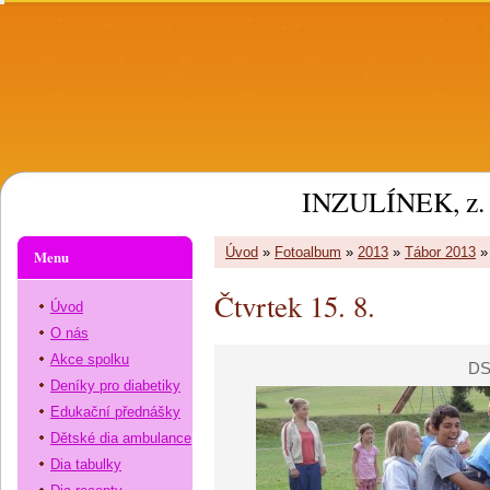
INZULÍNEK, z. 
Úvod
»
Fotoalbum
»
2013
»
Tábor 2013
Menu
Čtvrtek 15. 8.
Úvod
O nás
Akce spolku
DS
Deníky pro diabetiky
Edukační přednášky
Dětské dia ambulance
Dia tabulky