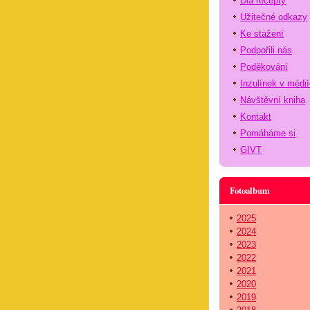
Dia recepty
Užitečné odkazy
Ke stažení
Podpořili nás
Poděkování
Inzulínek v médi
Návštěvní kniha
Kontakt
Pomáháme si
GIVT
Fotoalbum
2025
2024
2023
2022
2021
2020
2019