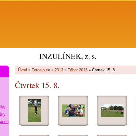
INZULÍNEK, z. s.
Úvod
»
Fotoalbum
»
2013
»
Tábor 2013
»
Čtvrtek 15. 8.
Čtvrtek 15. 8.
tiky
šky
lance