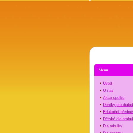
Menu
Úvod
O nás
Akce spolku
Deníky pro diabe
Edukační předná
Dětské dia ambu
Dia tabulky