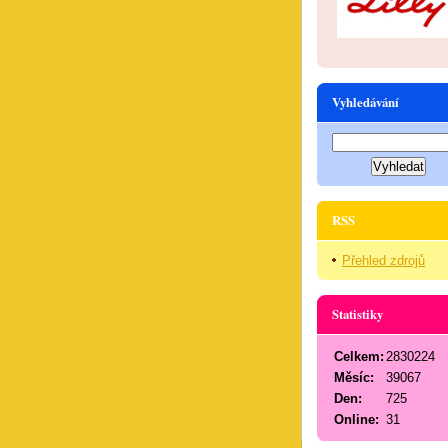
Vyhledávání
RSS
Přehled zdrojů
Statistiky
Celkem:
2830224
Měsíc:
39067
Den:
725
Online:
31