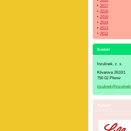
2018
2017
2016
2015
2014
2013
2012
Kontakt
Inzulínek, z. s.
Klivarova 2610/1
750 02 Přerov
inzulinek@inzulinek
Partneři