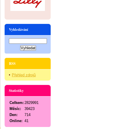
Vyhledávání
RSS
Přehled zdrojů
Statistiky
Celkem:
2829991
Měsíc:
39423
Den:
714
Online:
41