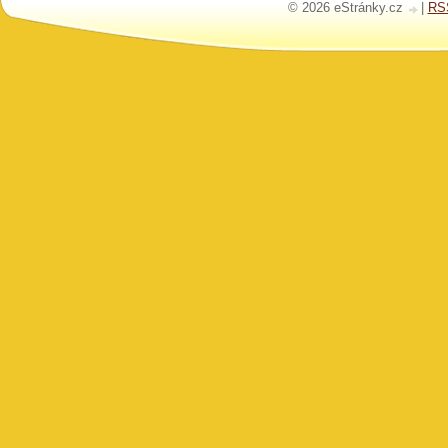
© 2026 eStránky.cz
|
RS