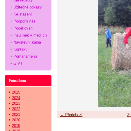
Dia recepty
Užitečné odkazy
Ke stažení
Podpořili nás
Poděkování
Inzulínek v médiích
Návštěvní kniha
Kontakt
Pomáháme si
GIVT
Fotoalbum
2025
2024
2023
2022
2021
← Předchozí
Zp
2020
2019