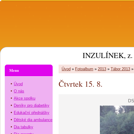
INZULÍNEK, z. 
Úvod
»
Fotoalbum
»
2013
»
Tábor 2013
Menu
Čtvrtek 15. 8.
Úvod
O nás
Akce spolku
DS
Deníky pro diabetiky
Edukační přednášky
Dětské dia ambulance
Dia tabulky