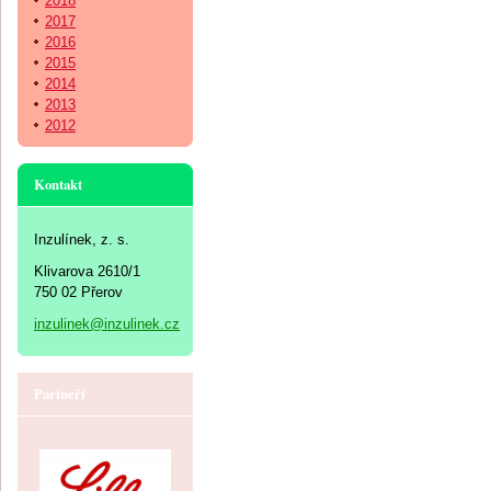
2018
2017
2016
2015
2014
2013
2012
Kontakt
Inzulínek, z. s.
Klivarova 2610/1
750 02 Přerov
inzulinek@inzulinek.cz
Partneři