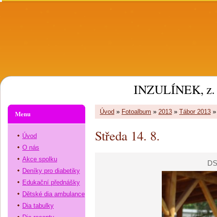
INZULÍNEK, z. 
Úvod
»
Fotoalbum
»
2013
»
Tábor 2013
Menu
Středa 14. 8.
Úvod
O nás
Akce spolku
DS
Deníky pro diabetiky
Edukační přednášky
Dětské dia ambulance
Dia tabulky