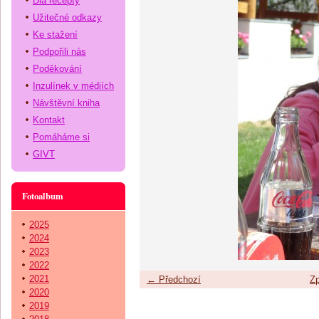
Dia recepty
Užitečné odkazy
Ke stažení
Podpořili nás
Poděkování
Inzulínek v médiích
Návštěvní kniha
Kontakt
Pomáháme si
GIVT
Fotoalbum
2025
2024
2023
2022
2021
← Předchozí
Zp
2020
2019