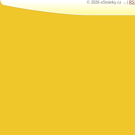
© 2026 eStránky.cz
|
RS