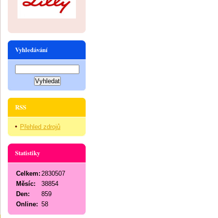
Vyhledávání
RSS
Přehled zdrojů
Statistiky
Celkem:
2830507
Měsíc:
38854
Den:
859
Online:
58