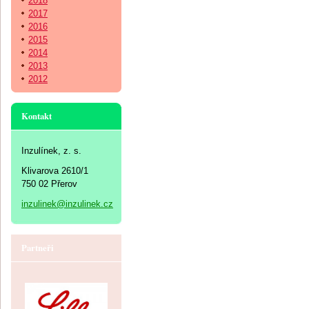
2018
2017
2016
2015
2014
2013
2012
Kontakt
Inzulínek, z. s.
Klivarova 2610/1
750 02 Přerov
inzulinek@inzulinek.cz
Partneři