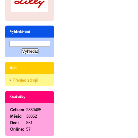
Vyhledávání
RSS
Přehled zdrojů
Statistiky
Celkem:
2830485
Měsíc:
38852
Den:
851
Online:
57