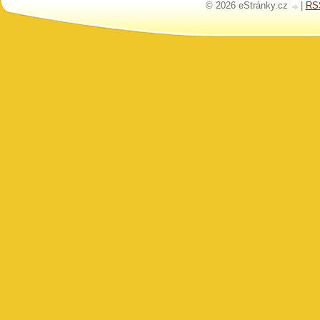
© 2026 eStránky.cz
|
RS