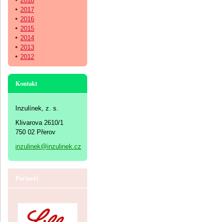
2018
2017
2016
2015
2014
2013
2012
Kontakt
Inzulínek, z. s.
Klivarova 2610/1
750 02 Přerov
inzulinek@inzulinek.cz
Partneři