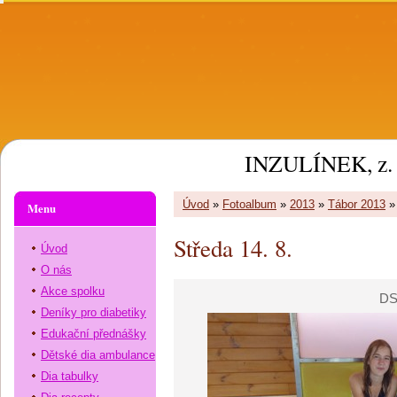
INZULÍNEK, z. 
Úvod
»
Fotoalbum
»
2013
»
Tábor 2013
Menu
Středa 14. 8.
Úvod
O nás
Akce spolku
DS
Deníky pro diabetiky
Edukační přednášky
Dětské dia ambulance
Dia tabulky