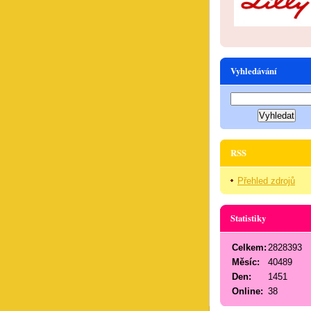
Vyhledávání
RSS
Přehled zdrojů
Statistiky
Celkem:
2828393
Měsíc:
40489
Den:
1451
Online:
38