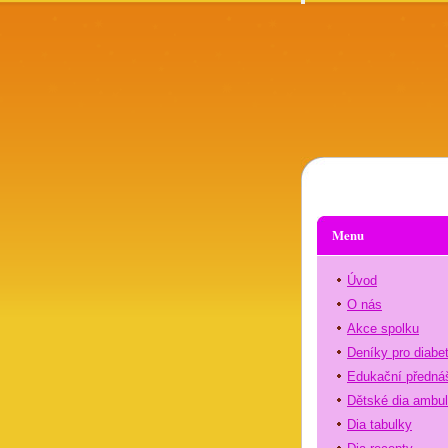
Menu
Úvod
O nás
Akce spolku
Deníky pro diabe
Edukační předná
Dětské dia ambu
Dia tabulky