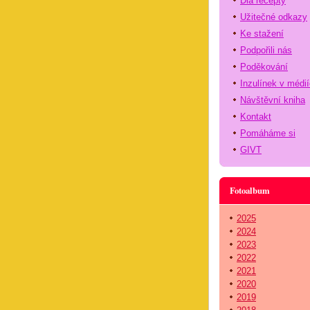
Dia recepty
Užitečné odkazy
Ke stažení
Podpořili nás
Poděkování
Inzulínek v médi
Návštěvní kniha
Kontakt
Pomáháme si
GIVT
Fotoalbum
2025
2024
2023
2022
2021
2020
2019