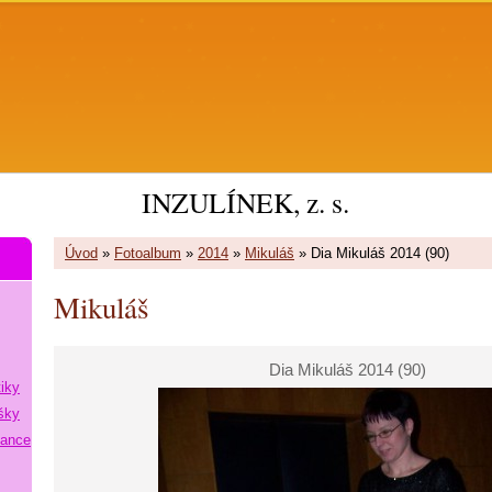
INZULÍNEK, z. s.
Úvod
»
Fotoalbum
»
2014
»
Mikuláš
»
Dia Mikuláš 2014 (90)
Mikuláš
Dia Mikuláš 2014 (90)
tiky
šky
lance