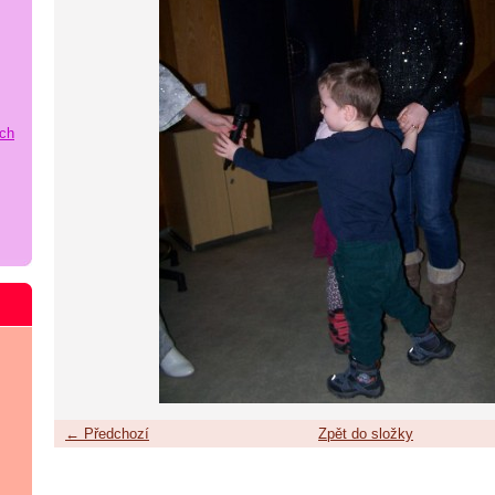
ích
← Předchozí
Zpět do složky