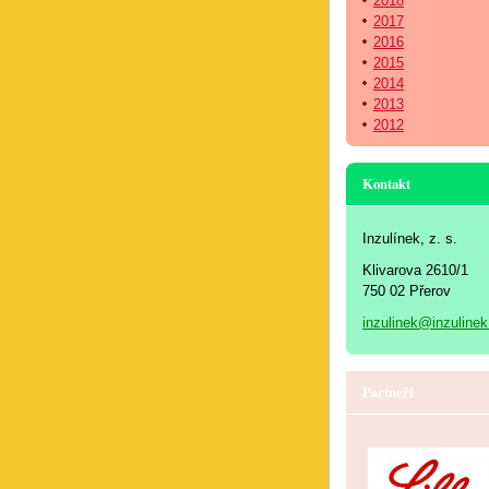
2018
2017
2016
2015
2014
2013
2012
Kontakt
Inzulínek, z. s.
Klivarova 2610/1
750 02 Přerov
inzulinek@inzulinek
Partneři