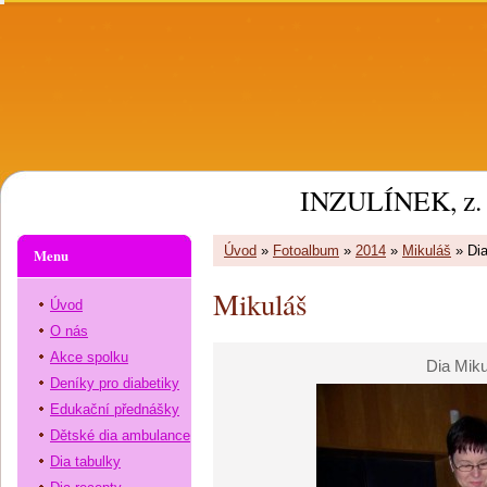
INZULÍNEK, z. 
Úvod
»
Fotoalbum
»
2014
»
Mikuláš
»
Dia
Menu
Mikuláš
Úvod
O nás
Akce spolku
Dia Miku
Deníky pro diabetiky
Edukační přednášky
Dětské dia ambulance
Dia tabulky