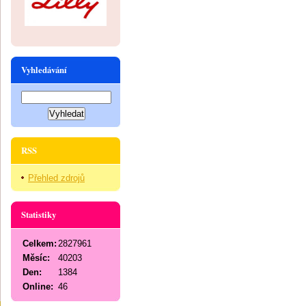
Vyhledávání
RSS
Přehled zdrojů
Statistiky
Celkem:
2827961
Měsíc:
40203
Den:
1384
Online:
46