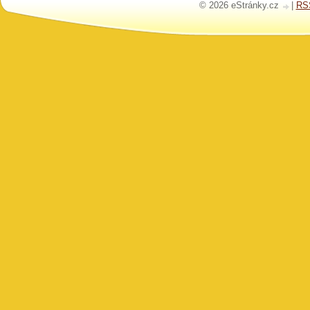
© 2026 eStránky.cz
|
RS