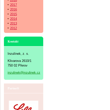
2018
2017
2016
2015
2014
2013
2012
Kontakt
Inzulínek, z. s.
Klivarova 2610/1
750 02 Přerov
inzulinek@inzulinek.cz
Partneři