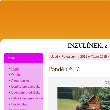
INZULÍNEK, z. 
Úvod
»
Fotoalbum
»
2015
»
Tábor 2015
Menu
Pondělí 6. 7.
Úvod
O nás
Akce spolku
DS
Deníky pro diabetiky
Edukační přednášky
Dětské dia ambulance
Dia tabulky