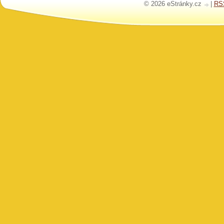
© 2026 eStránky.cz
|
RS