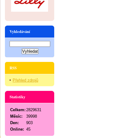
Vyhledávání
RSS
Přehled zdrojů
Statistiky
Celkem:
2829631
Měsíc:
39998
Den:
903
Online:
45