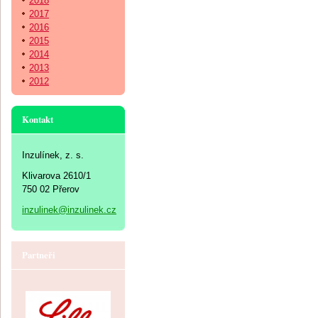
2018
2017
2016
2015
2014
2013
2012
Kontakt
Inzulínek, z. s.
Klivarova 2610/1
750 02 Přerov
inzulinek@inzulinek.cz
Partneři