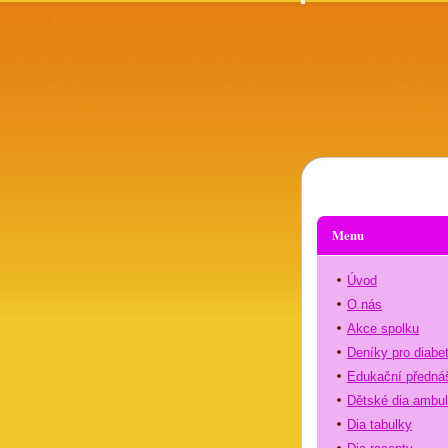
Menu
Úvod
O nás
Akce spolku
Deníky pro diabe
Edukační předná
Dětské dia ambu
Dia tabulky