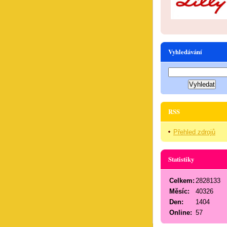
Vyhledávání
RSS
Přehled zdrojů
Statistiky
Celkem:
2828133
Měsíc:
40326
Den:
1404
Online:
57