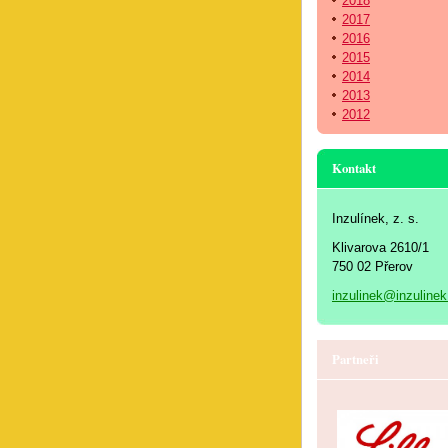
2018
2017
2016
2015
2014
2013
2012
Kontakt
Inzulínek, z. s.
Klivarova 2610/1
750 02 Přerov
inzulinek@inzulinek
Partneři