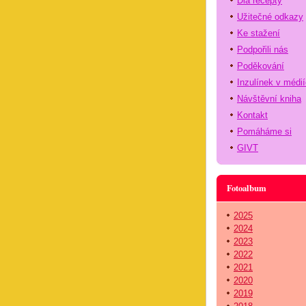
Dia recepty
Užitečné odkazy
Ke stažení
Podpořili nás
Poděkování
Inzulínek v médi
Návštěvní kniha
Kontakt
Pomáháme si
GIVT
Fotoalbum
2025
2024
2023
2022
2021
2020
2019