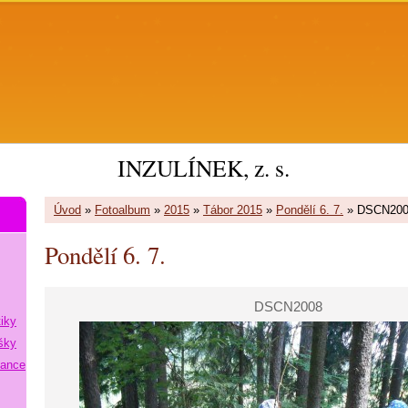
INZULÍNEK, z. s.
Úvod
»
Fotoalbum
»
2015
»
Tábor 2015
»
Pondělí 6. 7.
»
DSCN200
Pondělí 6. 7.
DSCN2008
tiky
šky
lance