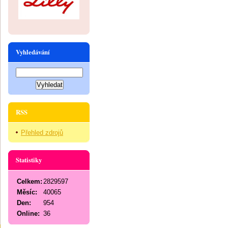
Vyhledávání
RSS
Přehled zdrojů
Statistiky
Celkem:
2829597
Měsíc:
40065
Den:
954
Online:
36