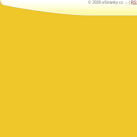
© 2026 eStránky.cz
|
RS