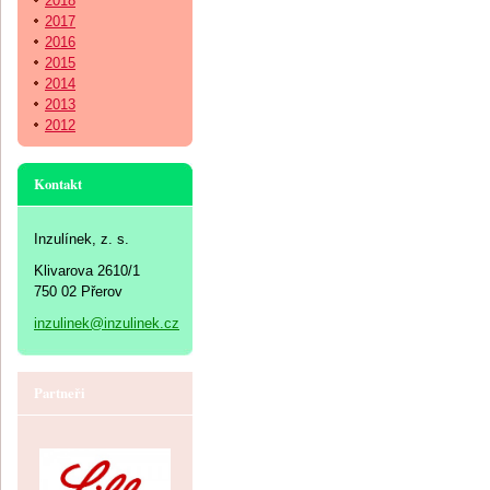
2018
2017
2016
2015
2014
2013
2012
Kontakt
Inzulínek, z. s.
Klivarova 2610/1
750 02 Přerov
inzulinek@inzulinek.cz
Partneři