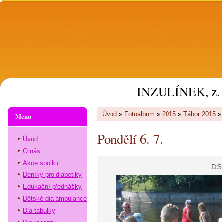
INZULÍNEK, z. 
Úvod
»
Fotoalbum
»
2015
»
Tábor 2015
Menu
Pondělí 6. 7.
Úvod
O nás
Akce spolku
DS
Deníky pro diabetiky
Edukační přednášky
Dětské dia ambulance
Dia tabulky