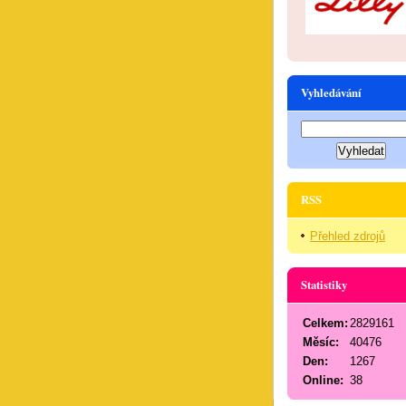
Vyhledávání
RSS
Přehled zdrojů
Statistiky
Celkem:
2829161
Měsíc:
40476
Den:
1267
Online:
38