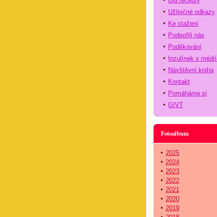
Dia recepty
Užitečné odkazy
Ke stažení
Podpořili nás
Poděkování
Inzulínek v médi
Návštěvní kniha
Kontakt
Pomáháme si
GIVT
Fotoalbum
2025
2024
2023
2022
2021
2020
2019