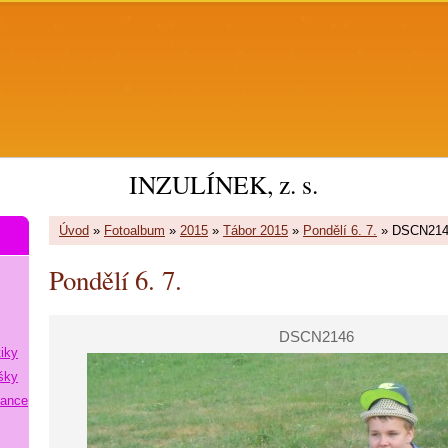
INZULÍNEK, z. s.
Úvod
»
Fotoalbum
»
2015
»
Tábor 2015
»
Pondělí 6. 7.
»
DSCN214
Pondělí 6. 7.
DSCN2146
tiky
šky
lance