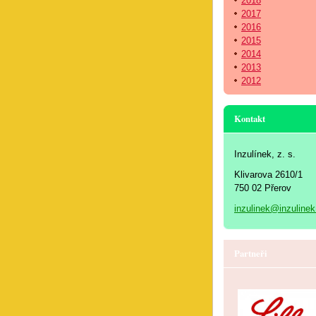
2018
2017
2016
2015
2014
2013
2012
Kontakt
Inzulínek, z. s.
Klivarova 2610/1
750 02 Přerov
inzulinek@inzulinek
Partneři