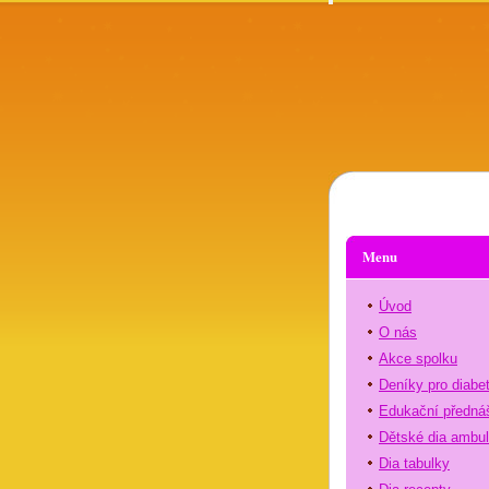
Menu
Úvod
O nás
Akce spolku
Deníky pro diabe
Edukační předná
Dětské dia ambu
Dia tabulky