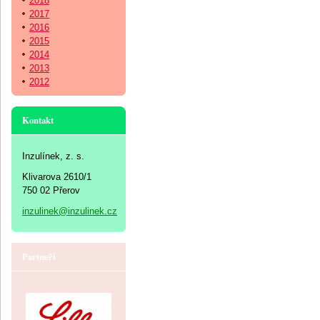
2018
2017
2016
2015
2014
2013
2012
Kontakt
Inzulínek, z. s.
Klivarova 2610/1
750 02 Přerov
inzulinek@inzulinek.cz
Partneři