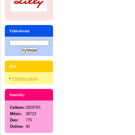
Vyhledávání
RSS
Přehled zdrojů
Statistiky
Celkem:
2829783
Měsíc:
39723
Den:
775
Online:
40