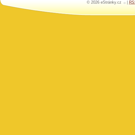
© 2026 eStránky.cz
|
RS