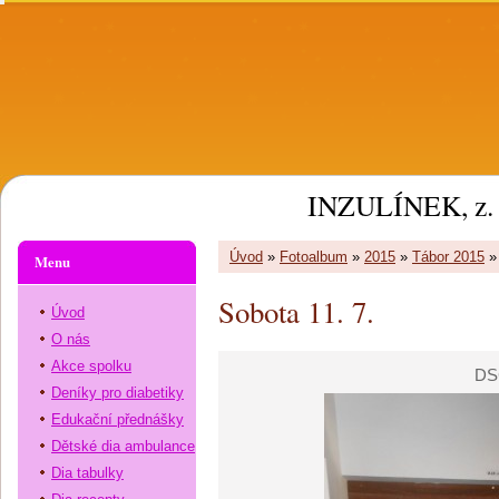
INZULÍNEK, z. 
Úvod
»
Fotoalbum
»
2015
»
Tábor 2015
Menu
Sobota 11. 7.
Úvod
O nás
Akce spolku
DS
Deníky pro diabetiky
Edukační přednášky
Dětské dia ambulance
Dia tabulky