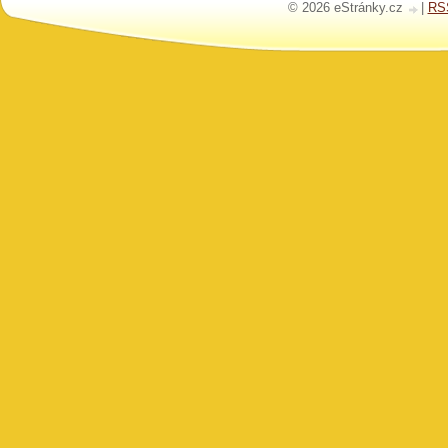
© 2026 eStránky.cz
|
RS