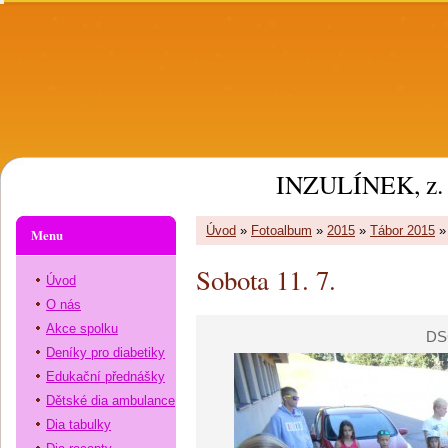
INZULÍNEK, z. 
Úvod
»
Fotoalbum
»
2015
»
Tábor 2015
Menu
Sobota 11. 7.
Úvod
O nás
Akce spolku
DS
Deníky pro diabetiky
Edukační přednášky
Dětské dia ambulance
Dia tabulky