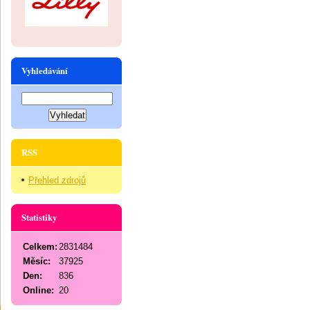
Vyhledávání
RSS
Přehled zdrojů
Statistiky
Celkem:
2831484
Měsíc:
37925
Den:
836
Online:
20