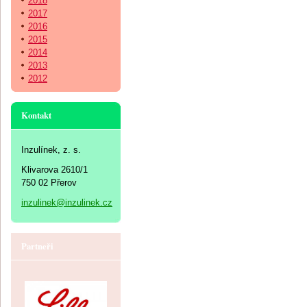
2018
2017
2016
2015
2014
2013
2012
Kontakt
Inzulínek, z. s.
Klivarova 2610/1
750 02 Přerov
inzulinek@inzulinek.cz
Partneři