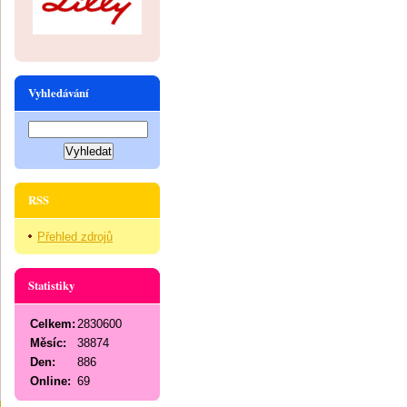
Vyhledávání
RSS
Přehled zdrojů
Statistiky
Celkem:
2830600
Měsíc:
38874
Den:
886
Online:
69