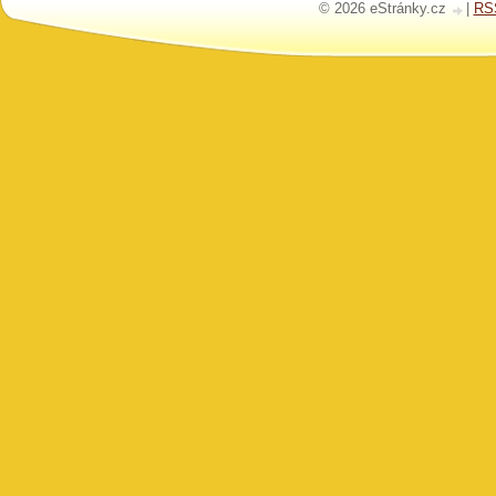
© 2026 eStránky.cz
|
RS