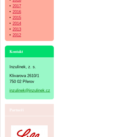
2018
2017
2016
2015
2014
2013
2012
Kontakt
Inzulínek, z. s.
Klivarova 2610/1
750 02 Přerov
inzulinek@inzulinek.cz
Partneři