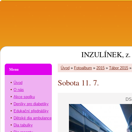
INZULÍNEK, z. 
Úvod
»
Fotoalbum
»
2015
»
Tábor 2015
Menu
Sobota 11. 7.
Úvod
O nás
Akce spolku
DS
Deníky pro diabetiky
Edukační přednášky
Dětské dia ambulance
Dia tabulky