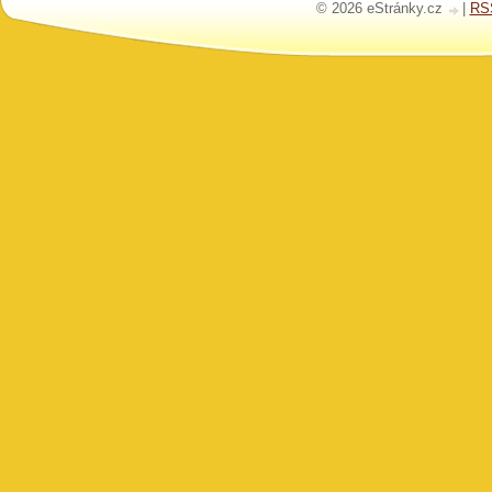
© 2026 eStránky.cz
|
RS