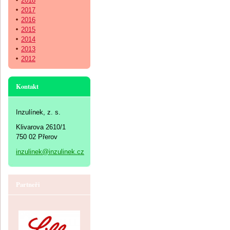
2018
2017
2016
2015
2014
2013
2012
Kontakt
Inzulínek, z. s.
Klivarova 2610/1
750 02 Přerov
inzulinek@inzulinek.cz
Partneři