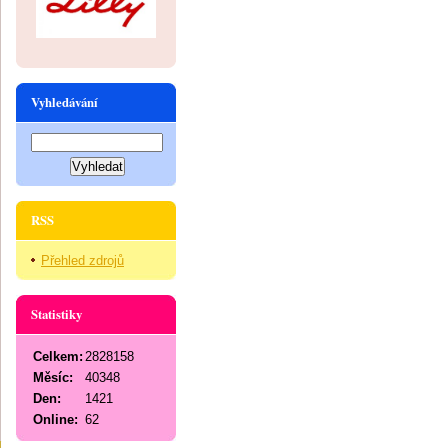
Vyhledávání
RSS
Přehled zdrojů
Statistiky
Celkem:
2828158
Měsíc:
40348
Den:
1421
Online:
62