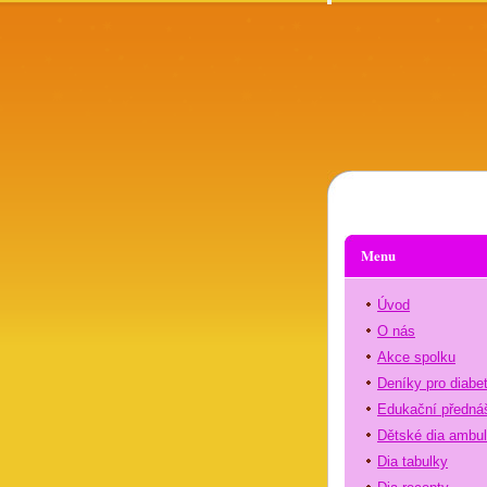
Menu
Úvod
O nás
Akce spolku
Deníky pro diabe
Edukační předná
Dětské dia ambu
Dia tabulky