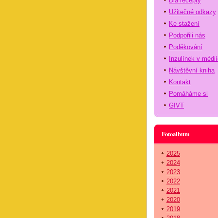
Dia recepty
Užitečné odkazy
Ke stažení
Podpořili nás
Poděkování
Inzulínek v médi
Návštěvní kniha
Kontakt
Pomáháme si
GIVT
Fotoalbum
2025
2024
2023
2022
2021
2020
2019