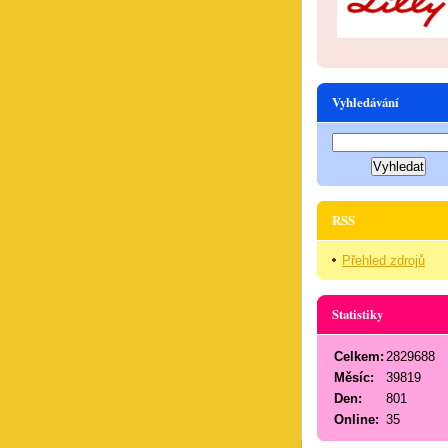
Vyhledávání
RSS
Přehled zdrojů
Statistiky
Celkem:
2829688
Měsíc:
39819
Den:
801
Online:
35