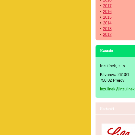
2018
2017
2016
2015
2014
2013
2012
Kontakt
Inzulínek, z. s.
Klivarova 2610/1
750 02 Přerov
inzulinek@inzulinek
Partneři