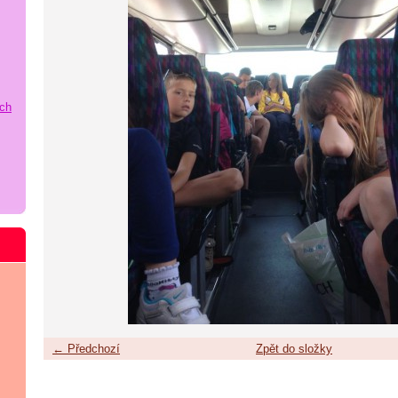
ích
← Předchozí
Zpět do složky