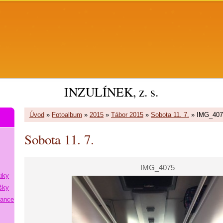
INZULÍNEK, z. s.
Úvod
»
Fotoalbum
»
2015
»
Tábor 2015
»
Sobota 11. 7.
»
IMG_407
Sobota 11. 7.
IMG_4075
tiky
šky
lance