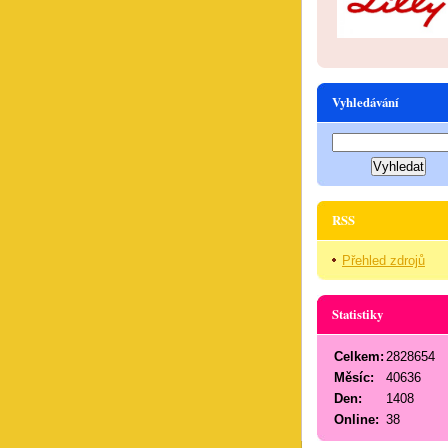
Vyhledávání
RSS
Přehled zdrojů
Statistiky
Celkem:
2828654
Měsíc:
40636
Den:
1408
Online:
38