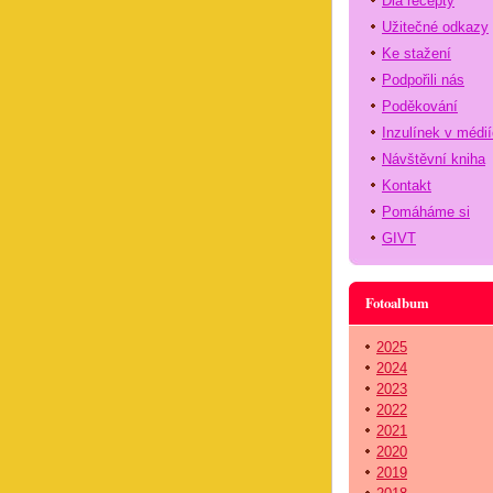
Dia recepty
Užitečné odkazy
Ke stažení
Podpořili nás
Poděkování
Inzulínek v médi
Návštěvní kniha
Kontakt
Pomáháme si
GIVT
Fotoalbum
2025
2024
2023
2022
2021
2020
2019