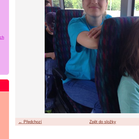
ích
← Předchozí
Zpět do složky