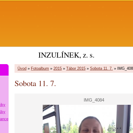
INZULÍNEK, z. s.
Úvod
»
Fotoalbum
»
2015
»
Tábor 2015
»
Sobota 11. 7.
»
IMG_408
Sobota 11. 7.
IMG_4084
tiky
šky
lance