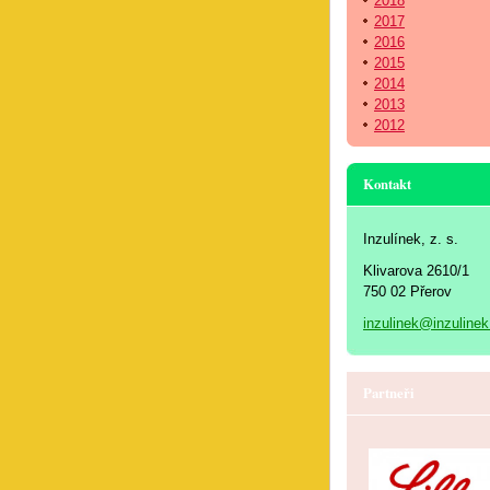
2018
2017
2016
2015
2014
2013
2012
Kontakt
Inzulínek, z. s.
Klivarova 2610/1
750 02 Přerov
inzulinek@inzulinek
Partneři