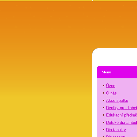
Menu
Úvod
O nás
Akce spolku
Deníky pro diabe
Edukační předná
Dětské dia ambu
Dia tabulky