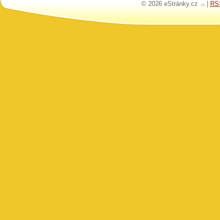
© 2026 eStránky.cz
|
RS