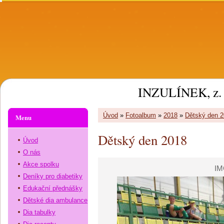
INZULÍNEK, z. 
Úvod
»
Fotoalbum
»
2018
»
Dětský den 
Menu
Dětský den 2018
Úvod
O nás
Akce spolku
IM
Deníky pro diabetiky
Edukační přednášky
Dětské dia ambulance
Dia tabulky