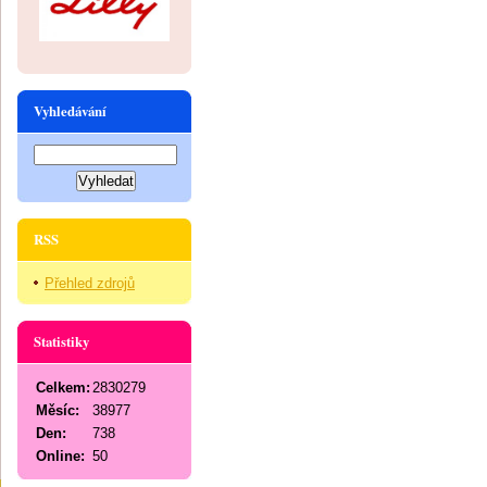
Vyhledávání
RSS
Přehled zdrojů
Statistiky
Celkem:
2830279
Měsíc:
38977
Den:
738
Online:
50