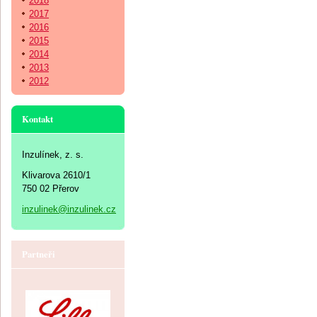
2018
2017
2016
2015
2014
2013
2012
Kontakt
Inzulínek, z. s.
Klivarova 2610/1
750 02 Přerov
inzulinek@inzulinek.cz
Partneři