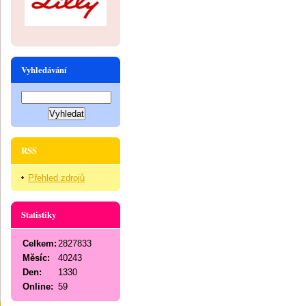
Vyhledávání
RSS
Přehled zdrojů
Statistiky
Celkem:
2827833
Měsíc:
40243
Den:
1330
Online:
59