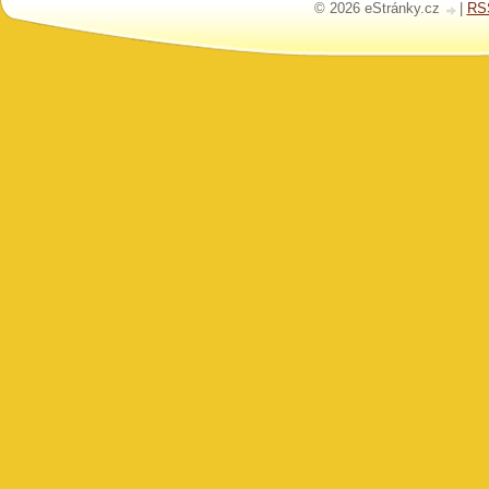
© 2026 eStránky.cz
|
RS