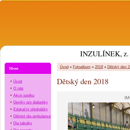
INZULÍNEK, z. 
Úvod
»
Fotoalbum
»
2018
»
Dětský den 
Menu
Dětský den 2018
Úvod
O nás
Akce spolku
IM
Deníky pro diabetiky
Edukační přednášky
Dětské dia ambulance
Dia tabulky