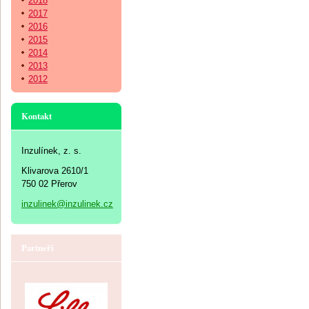
2018
2017
2016
2015
2014
2013
2012
Kontakt
Inzulínek, z. s.
Klivarova 2610/1
750 02 Přerov
inzulinek@inzulinek.cz
Partneři