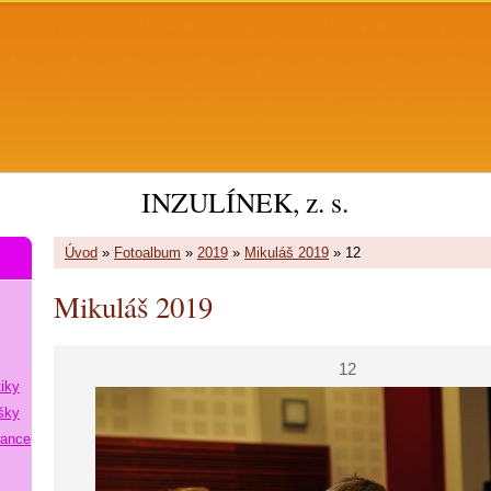
INZULÍNEK, z. s.
Úvod
»
Fotoalbum
»
2019
»
Mikuláš 2019
»
12
Mikuláš 2019
12
tiky
šky
lance