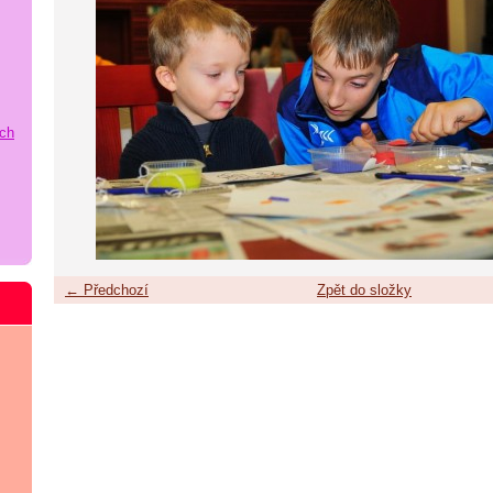
ích
← Předchozí
Zpět do složky