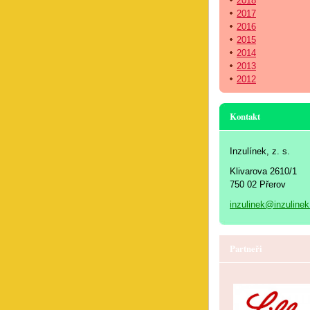
2018
2017
2016
2015
2014
2013
2012
Kontakt
Inzulínek, z. s.
Klivarova 2610/1
750 02 Přerov
inzulinek@inzulinek
Partneři