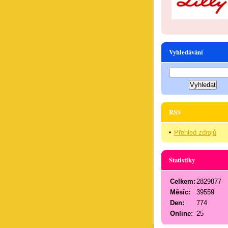
Vyhledávání
RSS
Přehled zdrojů
Statistiky
Celkem:
2829877
Měsíc:
39559
Den:
774
Online:
25