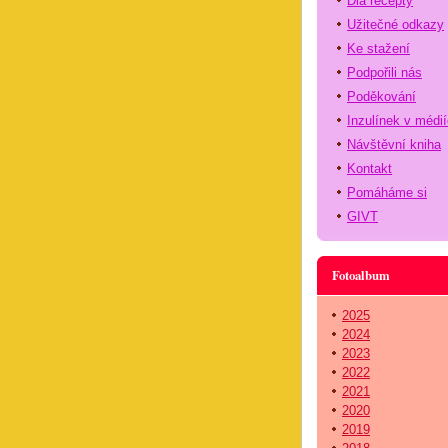
Dia recepty
Užitečné odkazy
Ke stažení
Podpořili nás
Poděkování
Inzulínek v médi
Návštěvní kniha
Kontakt
Pomáháme si
GIVT
Fotoalbum
2025
2024
2023
2022
2021
2020
2019