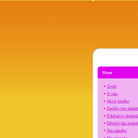
Menu
Úvod
O nás
Akce spolku
Deníky pro diabe
Edukační předná
Dětské dia ambu
Dia tabulky