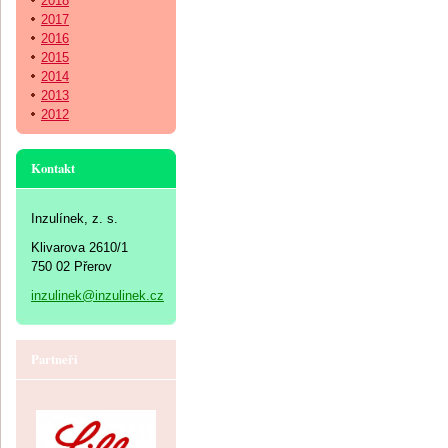
2018
2017
2016
2015
2014
2013
2012
Kontakt
Inzulínek, z. s.
Klivarova 2610/1
750 02 Přerov
inzulinek@inzulinek.cz
Partneři