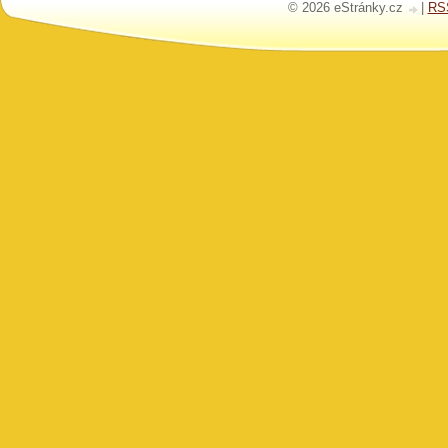
© 2026 eStránky.cz
|
RS