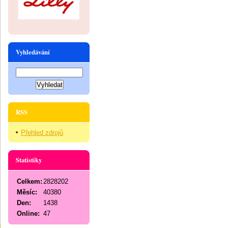
Vyhledávání
RSS
Přehled zdrojů
Statistiky
Celkem:
2828202
Měsíc:
40380
Den:
1438
Online:
47