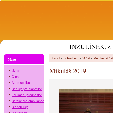
INZULÍNEK, z. 
Úvod
»
Fotoalbum
»
2019
»
Mikuláš 2019
Menu
Mikuláš 2019
Úvod
O nás
Akce spolku
Deníky pro diabetiky
Edukační přednášky
Dětské dia ambulance
Dia tabulky