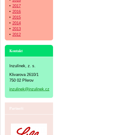
2018
2017
2016
2015
2014
2013
2012
Kontakt
Inzulínek, z. s.
Klivarova 2610/1
750 02 Přerov
inzulinek@inzulinek.cz
Partneři