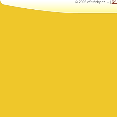
© 2026 eStránky.cz
|
RS