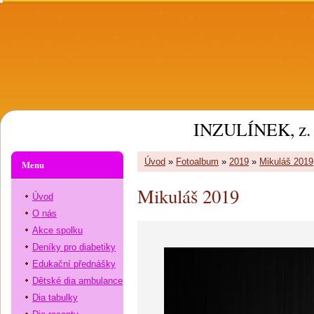
INZULÍNEK, z. 
Úvod
»
Fotoalbum
»
2019
»
Mikuláš 2019
Menu
Mikuláš 2019
Úvod
O nás
Akce spolku
Deníky pro diabetiky
Edukační přednášky
Dětské dia ambulance
Dia tabulky