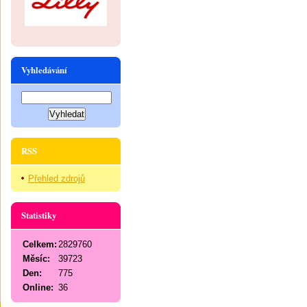
Vyhledávání
RSS
Přehled zdrojů
Statistiky
Celkem:
2829760
Měsíc:
39723
Den:
775
Online:
36