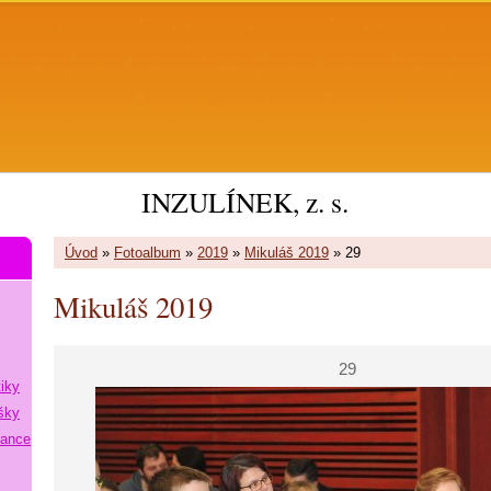
INZULÍNEK, z. s.
Úvod
»
Fotoalbum
»
2019
»
Mikuláš 2019
»
29
Mikuláš 2019
29
tiky
šky
lance