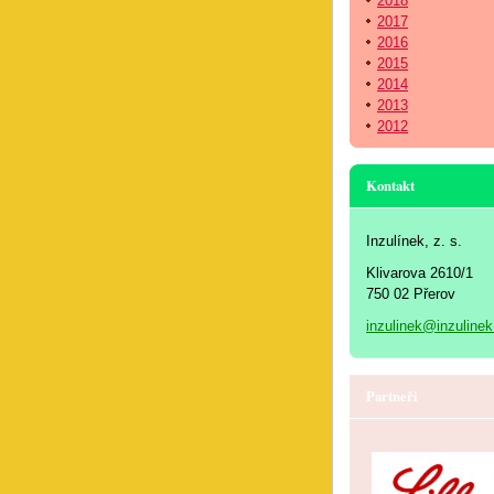
2018
2017
2016
2015
2014
2013
2012
Kontakt
Inzulínek, z. s.
Klivarova 2610/1
750 02 Přerov
inzulinek@inzulinek
Partneři