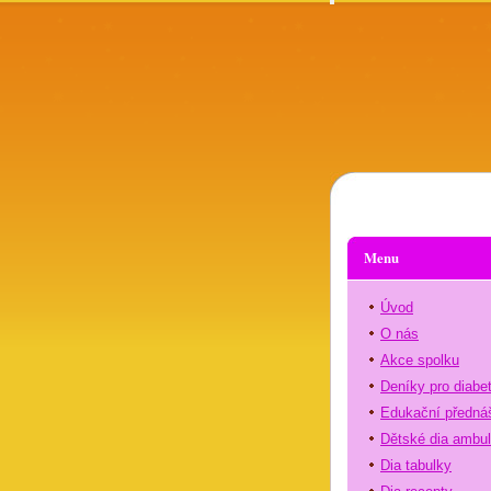
Menu
Úvod
O nás
Akce spolku
Deníky pro diabe
Edukační předná
Dětské dia ambu
Dia tabulky