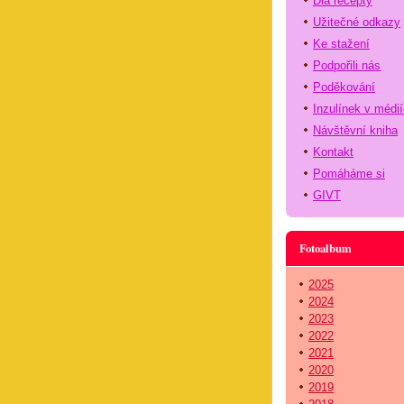
Dia recepty
Užitečné odkazy
Ke stažení
Podpořili nás
Poděkování
Inzulínek v médi
Návštěvní kniha
Kontakt
Pomáháme si
GIVT
Fotoalbum
2025
2024
2023
2022
2021
2020
2019