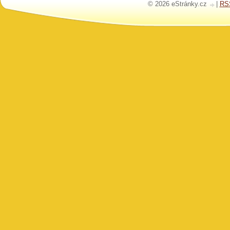
© 2026 eStránky.cz
|
RS