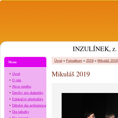
INZULÍNEK, z. 
Úvod
»
Fotoalbum
»
2019
»
Mikuláš 2019
Menu
Mikuláš 2019
Úvod
O nás
Akce spolku
Deníky pro diabetiky
Edukační přednášky
Dětské dia ambulance
Dia tabulky