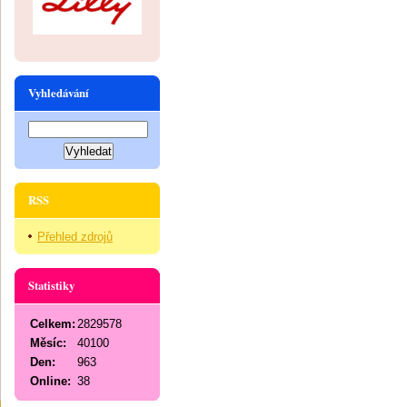
Vyhledávání
RSS
Přehled zdrojů
Statistiky
Celkem:
2829578
Měsíc:
40100
Den:
963
Online:
38