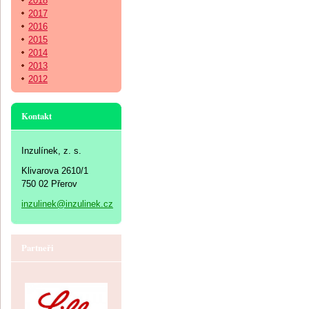
2018
2017
2016
2015
2014
2013
2012
Kontakt
Inzulínek, z. s.
Klivarova 2610/1
750 02 Přerov
inzulinek@inzulinek.cz
Partneři