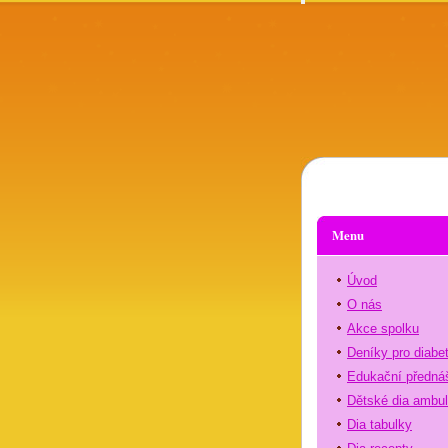
Menu
Úvod
O nás
Akce spolku
Deníky pro diabe
Edukační předná
Dětské dia ambu
Dia tabulky