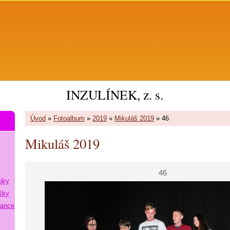
INZULÍNEK, z. s.
Úvod
»
Fotoalbum
»
2019
»
Mikuláš 2019
»
46
Mikuláš 2019
46
tiky
šky
lance