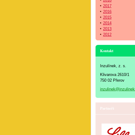
2018
2017
2016
2015
2014
2013
2012
Kontakt
Inzulínek, z. s.
Klivarova 2610/1
750 02 Přerov
inzulinek@inzulinek
Partneři