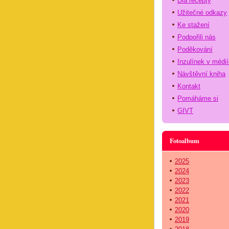
Dia recepty
Užitečné odkazy
Ke stažení
Podpořili nás
Poděkování
Inzulínek v médi
Návštěvní kniha
Kontakt
Pomáháme si
GIVT
Fotoalbum
2025
2024
2023
2022
2021
2020
2019