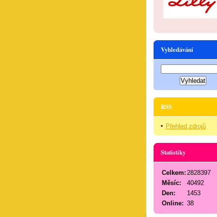
Vyhledávání
RSS
Přehled zdrojů
Statistiky
Celkem:
2828397
Měsíc:
40492
Den:
1453
Online:
38