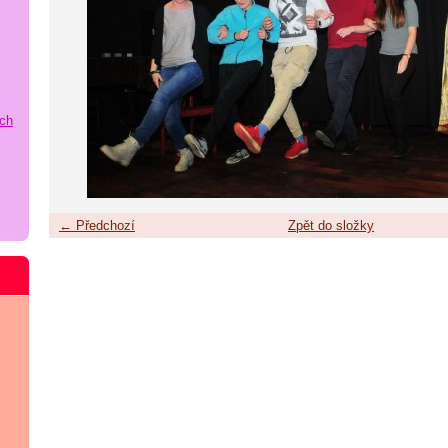
ích
← Předchozí
Zpět do složky