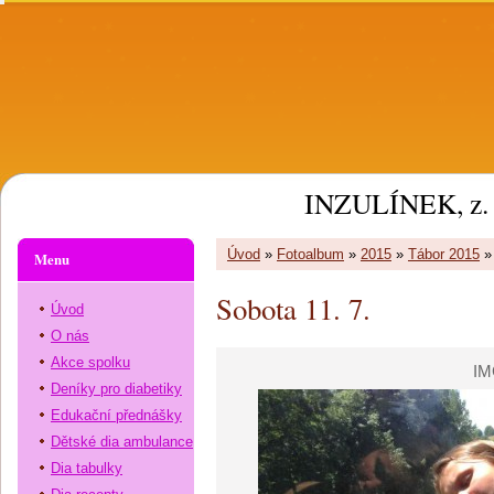
INZULÍNEK, z. 
Úvod
»
Fotoalbum
»
2015
»
Tábor 2015
Menu
Sobota 11. 7.
Úvod
O nás
Akce spolku
IM
Deníky pro diabetiky
Edukační přednášky
Dětské dia ambulance
Dia tabulky