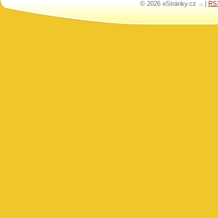
© 2026 eStránky.cz
|
RS