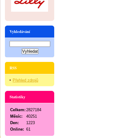
Vyhledávání
RSS
Přehled zdrojů
Statistiky
Celkem:
2827184
Měsíc:
40251
Den:
1223
Online:
61