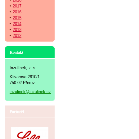
2018
2017
2016
2015
2014
2013
2012
Kontakt
Inzulínek, z. s.
Klivarova 2610/1
750 02 Přerov
inzulinek@inzulinek.cz
Partneři