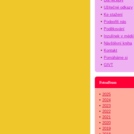
Dia recepty
Užitečné odkazy
Ke stažení
Podpořili nás
Poděkování
Inzulínek v médi
Návštěvní kniha
Kontakt
Pomáháme si
GIVT
Fotoalbum
2025
2024
2023
2022
2021
2020
2019