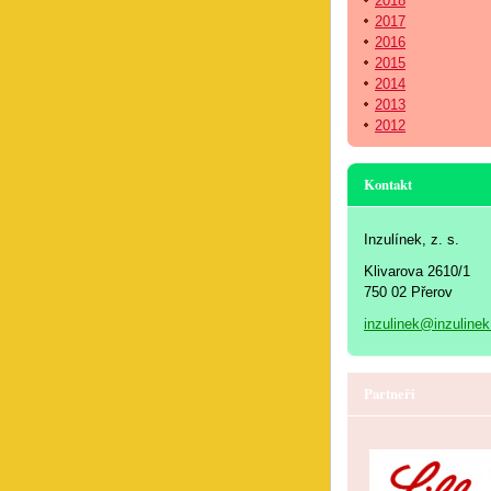
2018
2017
2016
2015
2014
2013
2012
Kontakt
Inzulínek, z. s.
Klivarova 2610/1
750 02 Přerov
inzulinek@inzulinek
Partneři