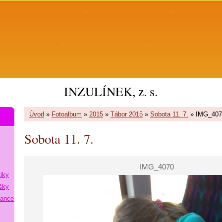
INZULÍNEK, z. s.
Úvod
»
Fotoalbum
»
2015
»
Tábor 2015
»
Sobota 11. 7.
»
IMG_407
Sobota 11. 7.
IMG_4070
tiky
šky
lance