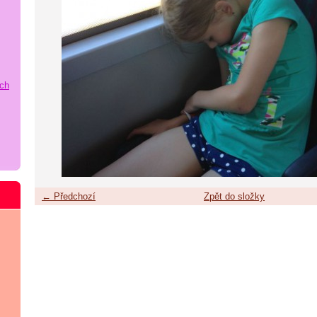
ích
← Předchozí
Zpět do složky