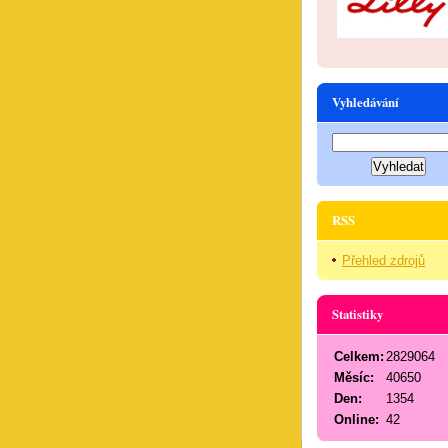
Vyhledávání
RSS
Přehled zdrojů
Statistiky
Celkem:
2829064
Měsíc:
40650
Den:
1354
Online:
42