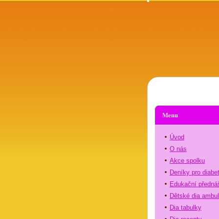
Menu
Úvod
O nás
Akce spolku
Deníky pro diabe
Edukační předná
Dětské dia ambu
Dia tabulky