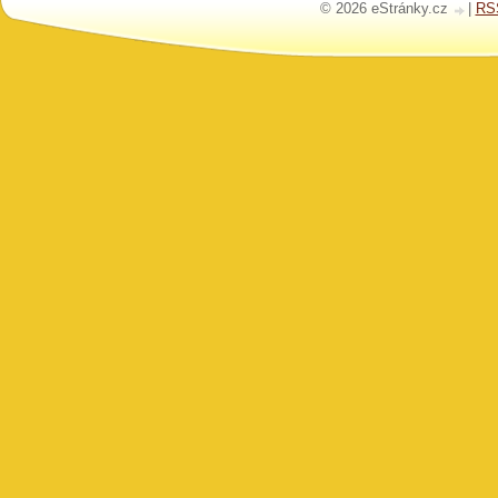
© 2026 eStránky.cz
|
RS