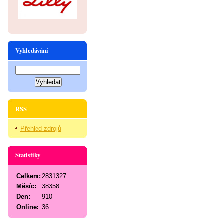
Vyhledávání
RSS
Přehled zdrojů
Statistiky
Celkem:
2831327
Měsíc:
38358
Den:
910
Online:
36