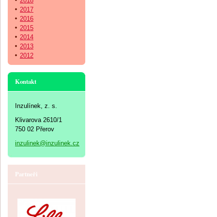
2018
2017
2016
2015
2014
2013
2012
Kontakt
Inzulínek, z. s.
Klivarova 2610/1
750 02 Přerov
inzulinek@inzulinek.cz
Partneři