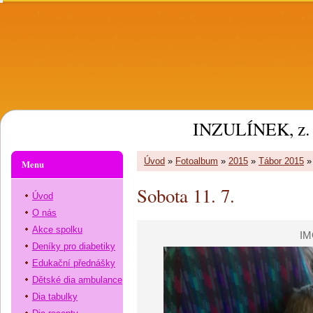
INZULÍNEK, z. 
Úvod
»
Fotoalbum
»
2015
»
Tábor 2015
Menu
Sobota 11. 7.
Úvod
O nás
Akce spolku
IM
Deníky pro diabetiky
Edukační přednášky
Dětské dia ambulance
Dia tabulky