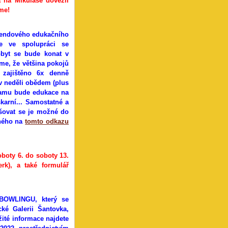
a na Mikuláše dovezli
íme!
víkendového edukačního
e ve spolupráci se
obyt se bude konat v
me, že většina pokojů
 zajištěno 6x denně
 v neděli obědem (plus
gramu bude edukace na
arní... Samostatné a
ašovat se je možné do
ěného na
tomto odkazu
oboty 6. do soboty 13.
rk), a také formulář
BOWLINGU, který se
é Galerii Šantovka,
ité informace najdete