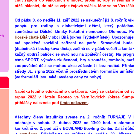
chtít zapojit do vánočních dílniček, prosíme, aby si sehnali 
nižší sklenici, do níž se vejde čajová svíčka. Moc se na Vás těš
Od pátku 9. do neděle 11. září 2022 se uskuteční již 8. ročník 
pobytu pro rodiny s diabetickými dětmi, který pořádám
zaměstnanci Dětské kliniky Fakultní nemocnice Olomouc. P
ích
Horské chatě Bílá
v obci Bílá (okres Frýdek-Místek). Upozorňuje
má společné sociální zařízení na patře. Stravování bude
(diabetická i bezlepková dieta), začíná se v pátek večeří a končí
každý obdrží balíček se svačinou na zpáteční cestu). Na pro
téma SPORT, výměna zkušeností, hry a soutěže, tombola, mašk
zodpovědné děti se mohou akce zúčastnit i bez rodičů. Přihl
středy 31. srpna 2022 včetně prostřednictvím formuláře umíst
(ve formuláři jsou také uvedeny ceny za pobyt).
Nabídku letního edukačního dia-tábora, který se uskuteční od s
srpna 2022 v Hotelu Reoneo ve Vernířovicích (okres Šumpe
přihlášky naleznete pod
tímto odkazem
.
Všechny členy Inzulínku zveme na 2. ročník TURNAJE V 
odehraje v sobotu 2. dubna 2022 od 13:00 hod. v olomouck
konkrétně ve 2. podlaží v BOWLAND Bowling Center. Další důlež