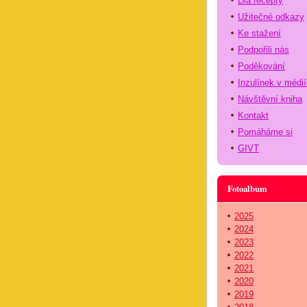
Dia recepty
Užitečné odkazy
Ke stažení
Podpořili nás
Poděkování
Inzulínek v médi
Návštěvní kniha
Kontakt
Pomáháme si
GIVT
Fotoalbum
2025
2024
2023
2022
2021
2020
2019