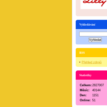
Vyhledávání
RSS
Přehled zdrojů
Statistiky
Celkem:
2827007
Měsíc:
40144
Den:
1151
Online:
51