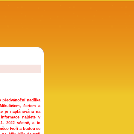
s předvánoční nadílka
 Mikulášem, čertem a
ce je naplánována na
informace najdete v
1. 2022 včetně, a to
 něco tvoří a budou se