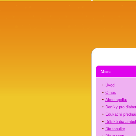
Menu
Úvod
O nás
Akce spolku
Deníky pro diabe
Edukační předná
Dětské dia ambu
Dia tabulky