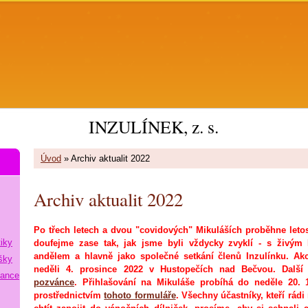
INZULÍNEK, z. s.
Úvod
»
Archiv aktualit 2022
Archiv aktualit 2022
Po třech letech a dvou "covidových" Mikuláších proběhne leto
tiky
doufejme zase tak, jak jsme byli vždycky zvyklí - s živým
andělem a hlavně jako společné setkání členů Inzulínku. Ak
šky
neděli 4. prosince 2022 v Hustopečích nad Bečvou. Další 
lance
pozvánce
. Přihlašování na Mikuláše probíhá do neděle 20. 1
prostřednictvím
tohoto formuláře
. Všechny účastníky, kteří rádi