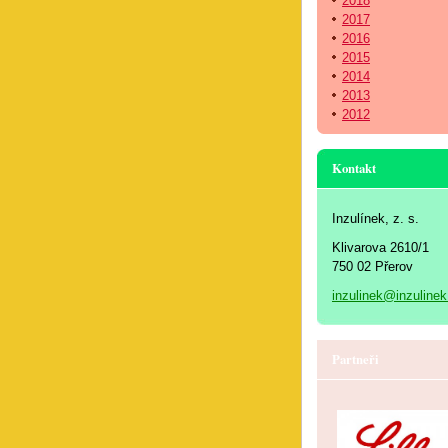
2018
2017
2016
2015
2014
2013
2012
Kontakt
Inzulínek, z. s.
Klivarova 2610/1
750 02 Přerov
inzulinek@inzulinek
Partneři